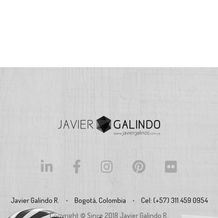
Javier Galindo R.
•
Bogotá, Colombia
•
Cel: (+57) 311.459 0954
Copyright © Since 2018
Javier Galindo R.