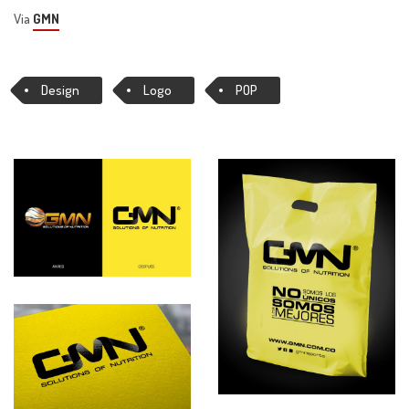
Via
GMN
Design
Logo
POP